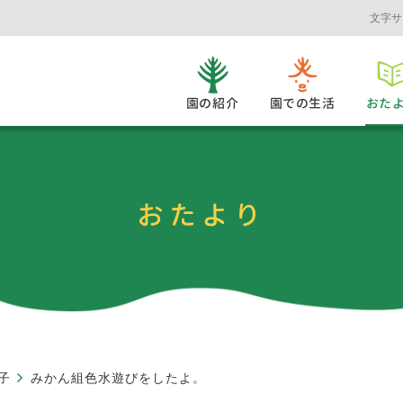
文字サ
園の紹介
園での生活
おた
おたより
子
みかん組色水遊びをしたよ。