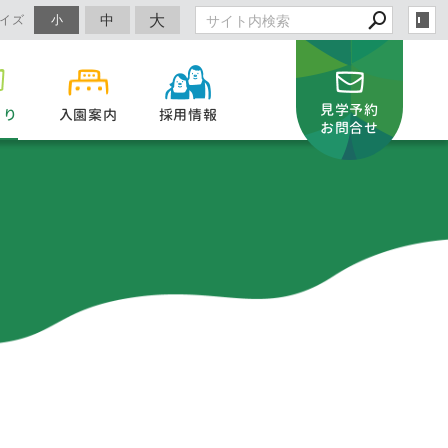
大
中
イズ
小
見学予約
より
入園案内
採用情報
お問合せ