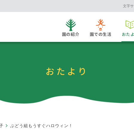
文字サ
園の紹介
園での生活
おた
おたより
子
ぶどう組もうすぐハロウィン！