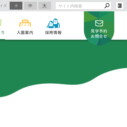
大
中
イズ
小
見学予約
より
入園案内
採用情報
お問合せ