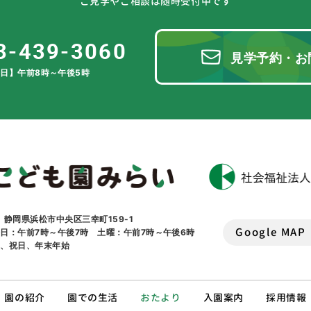
ご見学やご相談は随時受付中です
3-439-3060
見学予約・お
日】午前8時～午後5時
1 静岡県浜松市中央区三幸町159-1
Google MAP
日：午前7時～午後7時 土曜：午前7時～午後6時
曜、祝日、年末年始
園の紹介
園での生活
おたより
入園案内
採用情報