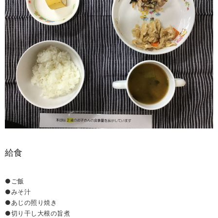
給食
●ご飯
●みそ汁
●あじの照り焼き
●切り干し大根の旨煮