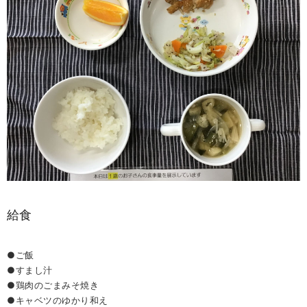
給食
●ご飯
●すまし汁
●鶏肉のごまみそ焼き
●キャベツのゆかり和え