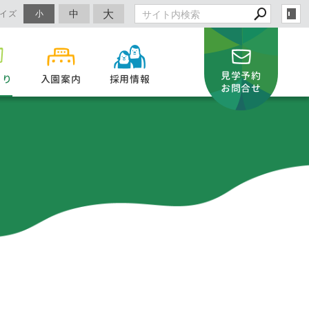
大
中
イズ
小
見学予約
より
入園案内
採用情報
お問合せ