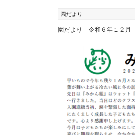
園だより
園だより 令和６年１２月