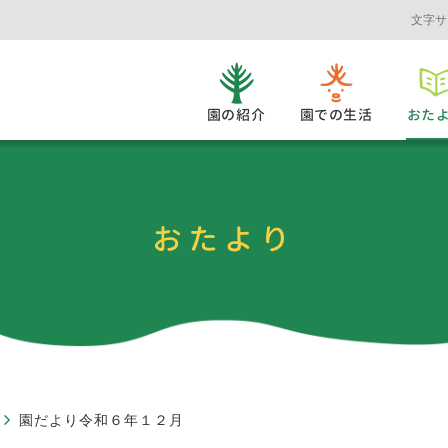
文字サ
園の紹介
園での生活
おた
おたより
園だより令和６年１２月