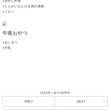
•冷やし中華
•じゃがいもとひき肉の煮物
•メロン
午後おやつ
•おにぎり
•牛乳
1030件 / 全1144件中
PREV
NEXT