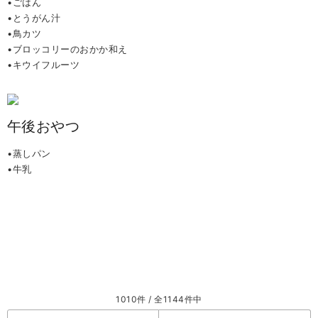
•ごはん
•とうがん汁
•鳥カツ
•ブロッコリーのおかか和え
•キウイフルーツ
午後おやつ
•蒸しパン
•牛乳
1010件 / 全1144件中