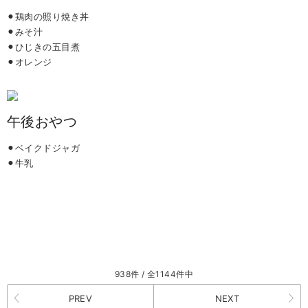
⚫︎鶏肉の照り焼き丼
⚫︎みそ汁
⚫︎ひじきの五目煮
⚫︎オレンジ
午後おやつ
⚫︎ベイクドジャガ
⚫︎牛乳
938件 / 全1144件中
PREV
NEXT