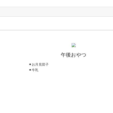
午後おやつ
⚫︎お月見団子
⚫︎牛乳