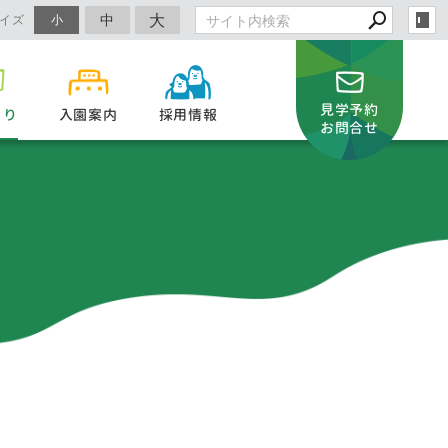
大
中
イズ
小
見学予約
より
入園案内
採用情報
お問合せ