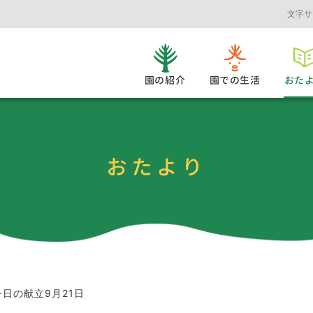
文字サ
園の紹介
園での生活
おた
おたより
今日の献立9月21日