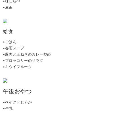
•味しらべ
•麦茶
給食
•ごはん
•春雨スープ
•豚肉と玉ねぎのカレー炒め
•ブロッコリーのサラダ
•キウイフルーツ
午後おやつ
•ベイクドじゃが
•牛乳