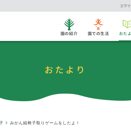
文字サ
園の紹介
園での生活
おた
おたより
子
みかん組椅子取りゲームをしたよ！