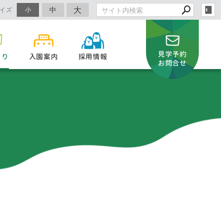
大
中
イズ
小
見学予約
より
入園案内
採用情報
お問合せ