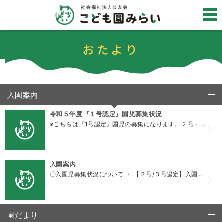
おたより
入園案内
click to collapse contents
令和５年度『１号認定』園児募集状況
※こちらは『1号認定』園児の募集になります。 2 号・3号は異なるためご注意ください。 ※子どもの認定区分等については浜松市子育て情報サイト「 ぴっぴ 」をご確認ください。 ■令和５年４月入園...
入園案内
〇入園児募集状況について ・ 【２号/３号認定】入園募集状況（浜松市子育て情報サイト「ぴっぴ」をご参照ください） ・ 【１号認定】令和８年度入園募集状況 ・園見学 随時受付中（ ホームページ ...
園だより
click to collapse contents