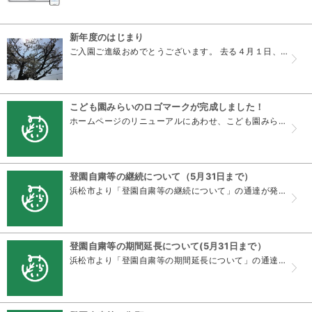
新年度のはじまり
ご入園ご進級おめでとうございます。 去る４月１日、新年度の始まりを祝うかのように園の桜が綺麗な花を咲かせた中、入園/進級式が執り行われ、令和３年度の園生活がスタートしました。 今年度もお子様一人...
こども園みらいのロゴマークが完成しました！
ホームページのリニューアルにあわせ、こども園みらいのロゴマークをつくりました。 こども園みらいの経営母体「公友会」のカラーである緑を用いて、「みらい」の文字と園内のシンボルツリーを組み合わせて...
登園自粛等の継続について（5月31日まで）
浜松市より「登園自粛等の継続について」の通達が発令。 静岡県における緊急事態宣言が5月14日付で解除されましたが、認定こども園におきましては、5月31日までの登園自粛等の臨時対応期間が継続される...
登園自粛等の期間延長について(5月31日まで）
浜松市より「登園自粛等の期間延長について」の通達が発令。 国の緊急事態宣言が5月31日まで延長されたことを受けて、登園自粛期間が5月31日まで延長となります。引き続きお子様や保育士等の感染を防止...